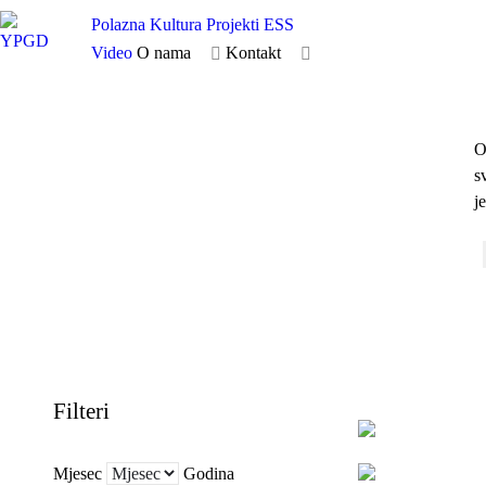
Polazna
Kultura
Projekti
ESS
Video
O nama
Kontakt
O
s
j
Filteri
Mjesec
Godina